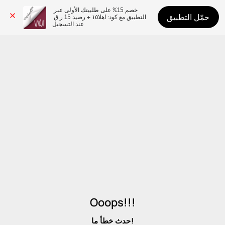
خصم 15% على طلبيتك الأولى عبر 
حمّل التطبيق
التطبيق مع كود: اهلا١٥ + رصيد 15 ر.ق 
عند التسجيل
Ooops!!!
حدث خطأ ما!