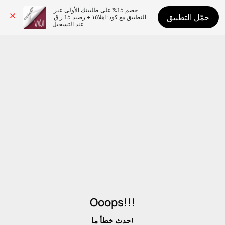
خصم 15% على طلبيتك الأولى عبر 
حمّل التطبيق
التطبيق مع كود: اهلا١٥ + رصيد 15 ر.ق 
عند التسجيل
Ooops!!!
حدث خطأ ما!