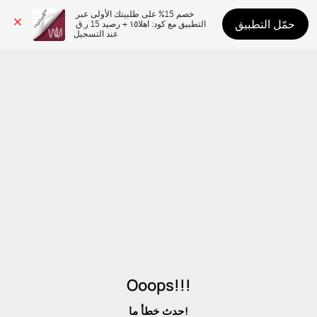
خصم 15% على طلبيتك الأولى عبر 
حمّل التطبيق
التطبيق مع كود: اهلا١٥ + رصيد 15 ر.ق 
عند التسجيل
Ooops!!!
حدث خطأ ما!