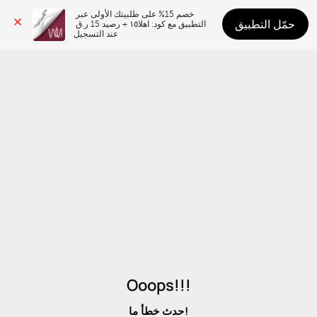
خصم 15% على طلبيتك الأولى عبر 
حمّل التطبيق
التطبيق مع كود: اهلا١٥ + رصيد 15 ر.ق 
عند التسجيل
Ooops!!!
حدث خطأ ما!