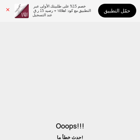
خصم 15% على طلبيتك الأولى عبر 
حمّل التطبيق
التطبيق مع كود: اهلا١٥ + رصيد 15 ر.ق 
عند التسجيل
Ooops!!!
حدث خطأ ما!