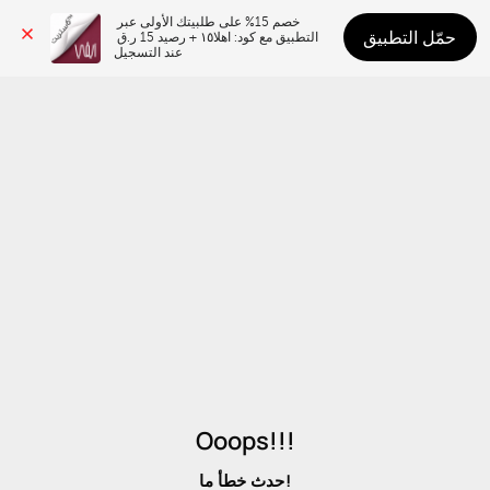
خصم 15% على طلبيتك الأولى عبر 
حمّل التطبيق
التطبيق مع كود: اهلا١٥ + رصيد 15 ر.ق 
عند التسجيل
Ooops!!!
حدث خطأ ما!