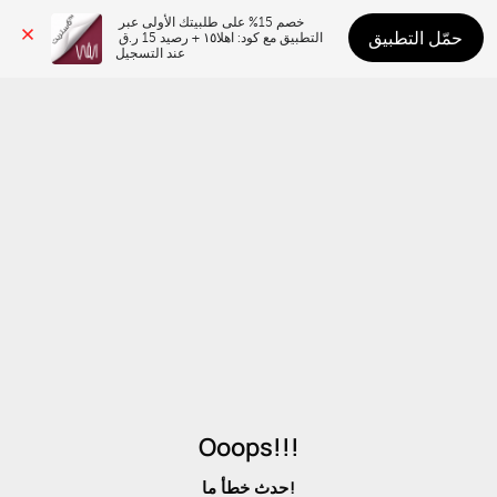
خصم 15% على طلبيتك الأولى عبر 
حمّل التطبيق
التطبيق مع كود: اهلا١٥ + رصيد 15 ر.ق 
عند التسجيل
Ooops!!!
حدث خطأ ما!