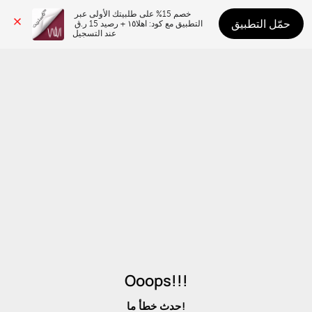
خصم 15% على طلبيتك الأولى عبر 
حمّل التطبيق
التطبيق مع كود: اهلا١٥ + رصيد 15 ر.ق 
عند التسجيل
Ooops!!!
حدث خطأ ما!