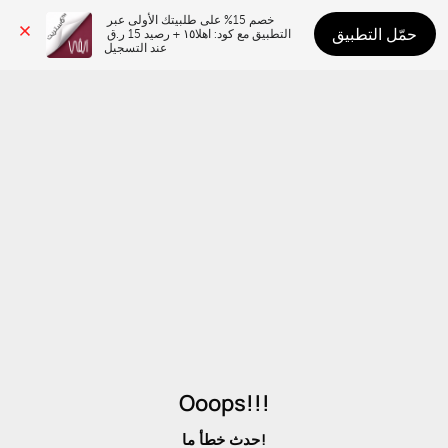
خصم 15% على طلبيتك الأولى عبر 
حمّل التطبيق
التطبيق مع كود: اهلا١٥ + رصيد 15 ر.ق 
عند التسجيل
Ooops!!!
حدث خطأ ما!